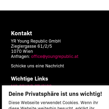
Kontakt
YR Young Republic GmbH
Zieglergasse 61/2/5
1070 Wien
Anfragen:
office@youngrepublic.at
Schicke uns eine Nachricht
Wichtige Links
MG-SOUND STUDIOS
Mach mit
Deine Privatsphäre ist uns wichtig!
Datenschutzerklärung
Impressum
Diese Webseite verwendet Cookies. Wenn ihr
diese Website weiterhin besucht, erklärt ihr