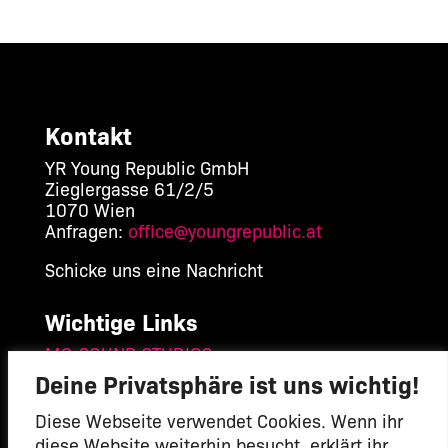
Kontakt
YR Young Republic GmbH
Zieglergasse 61/2/5
1070 Wien
Anfragen:
office@youngrepublic.at
Schicke uns eine Nachricht
Wichtige Links
MG-SOUND STUDIOS
Mach mit
Deine Privatsphäre ist uns wichtig!
Datenschutzerklärung
Impressum
Diese Webseite verwendet Cookies. Wenn ihr
diese Website weiterhin besucht, erklärt ihr